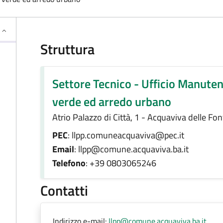
Struttura
Settore Tecnico - Ufficio Manuten
verde ed arredo urbano
Atrio Palazzo di Città, 1 - Acquaviva delle Fo
PEC
: llpp.comuneacquaviva@pec.it
Email
: llpp@comune.acquaviva.ba.it
Telefono
: +39 0803065246
Contatti
Indirizzo e-mail:
llpp@comune.acquaviva.ba.it