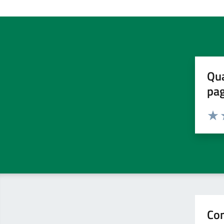
Qua
pa
Valuta 
Valut
V
Con