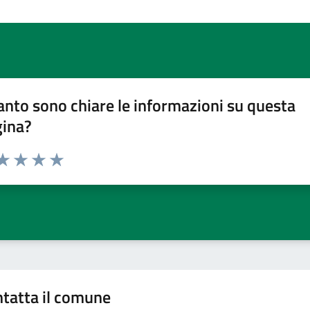
nto sono chiare le informazioni su questa
gina?
da 1 a 5 stelle la pagina
a 1 stelle su 5
aluta 2 stelle su 5
Valuta 3 stelle su 5
Valuta 4 stelle su 5
Valuta 5 stelle su 5
tatta il comune