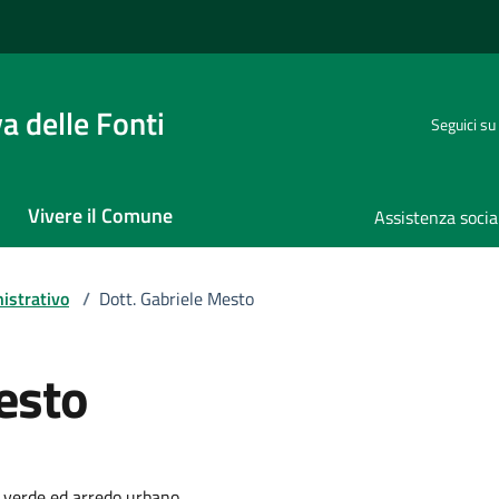
 delle Fonti
Seguici su
Vivere il Comune
Assistenza socia
istrativo
/
Dott. Gabriele Mesto
esto
, verde ed arredo urbano